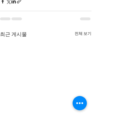
전체 보기
최근 게시물