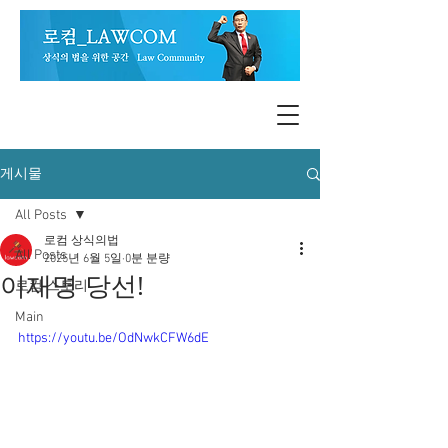
게시물
All Posts
로컴 상식의법
All Posts
2025년 6월 5일
0분 분량
이재명 당선!
로컴 스토리
Main
https://youtu.be/OdNwkCFW6dE