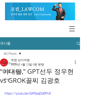
게시물
All Posts
로컴 상식의법
All Posts
2025년 4월 23일
0분 분량
“이대필,” GPT선두 정우현
로컴 스토리
vs GROK꼴찌 김광호
Main
https://youtu.be/QXRpqDd0PnE