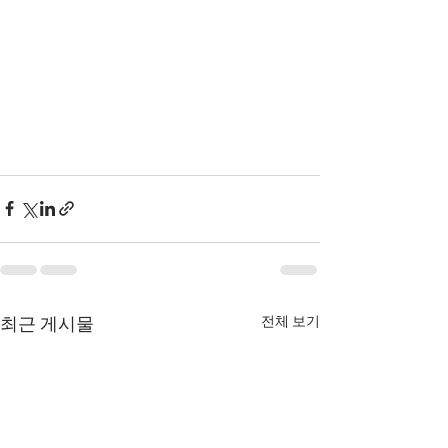
전체 보기
최근 게시물