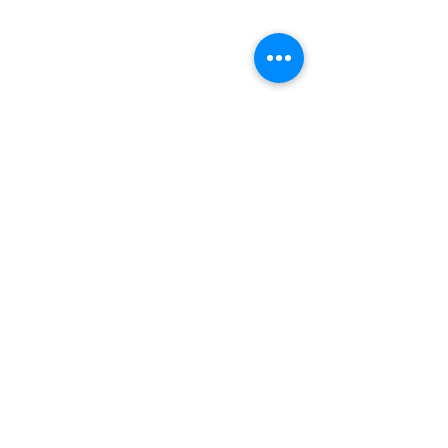
댓글
"선거 너마저..."
부정이든 부실이든, 선거마
댓글을 입력하세요.
저 반칙이 통했다는 사실
이 절망스럽습니다 .