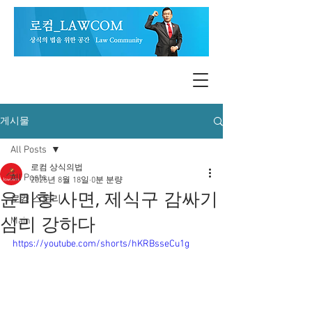
게시물
All Posts
로컴 상식의법
All Posts
2025년 8월 18일
0분 분량
윤미향 사면, 제식구 감싸기
로컴 스토리
심리 강하다
Main
https://youtube.com/shorts/hKRBsseCu1g