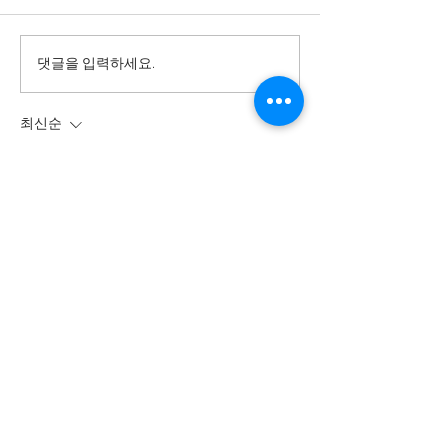
"선거 너마저..."
부정이든 부실이든, 선거마
댓글을 입력하세요.
저 반칙이 통했다는 사실
이 절망스럽습니다 .
최신순
laurasanms311989
3월 11일
79kingv com
 mấy hôm nay mình thấy nhiều 
người nhắc tới nên tò mò bấm vào xem giao 
diện ra sao. Mình không đăng ký hay chơi thử, 
chỉ xem qua cách họ chia danh mục và trình 
bày thông tin thôi. Trang kiểu cổng giải trí tổng 
hợp nên có đủ mục thể thao, casino, slot, bắn 
cá, xổ số… nhìn khá quen mắt. Menu để trên 
cùng và các khối nội dung sắp xếp rõ ràng, 
lướt một…
더 보기
좋아요
답글