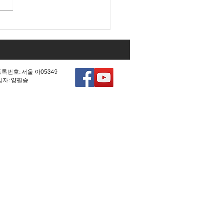
 조작 모의한 선관위!
등록번호: 서울 아05349
책임자: 양필승