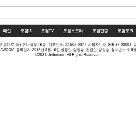
수치
투표율 조작 모의 선관위! 인
적 쇄신으론 어림없다!
메인
로컴IS
로컴TV
로컴스토리
로컴펀딩
로컴토크
중대로 158 유나빌딩1 6층 대표번호: 02-569-0071 사업자번호: 649-87-00091 
LAWCOM 등록일자: 2018년 8월 16일 발행인: 양필승 편집인: 양필승 청소년 보호
©2021 Unitedcom. All Rights Reserved.