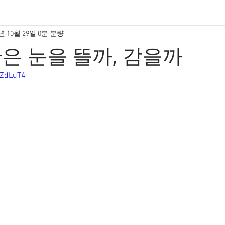
년 10월 29일
0분 분량
은 눈을 뜰까, 감을까
QZdLuT4