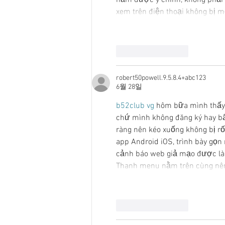
xem trên điện thoại không bị m
좋아요
답글
robert50powell.9.5.8.4+abc123
6월 28일
b52club vg
 hôm bữa mình thấy 
chứ mình không đăng ký hay bấm
ràng nên kéo xuống không bị rối
app Android iOS, trình bày gọn
cảnh báo web giả mạo được làm 
Thanh menu nằm trên cùng nên
좋아요
답글