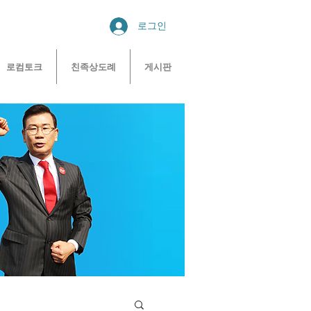
로그인
로컴토크
친족상도례
게시판