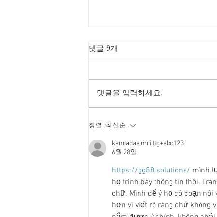
댓글 9개
댓글을 입력하세요.
Goodbye 개헌, 단 한마디로
정렬:
최신순
깨진 개헌의 꿈
kandadaa.mri.ttg+abc123
6월 28일
https://gg88.solutions/
 mình l
họ trình bày thông tin thôi. Tr
chữ. Mình để ý họ có đoạn nói 
hơn vì viết rõ ràng chứ không 
nắm được ý chính, không phải 