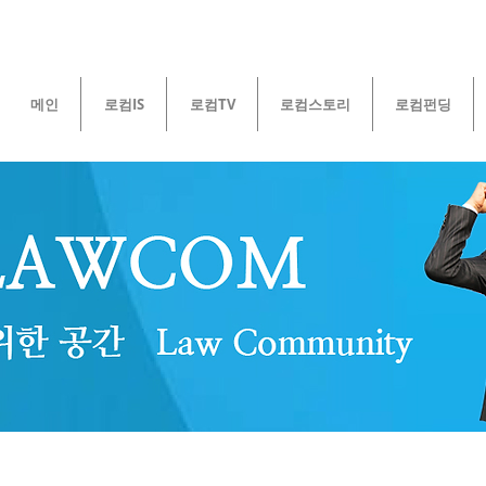
메인
로컴IS
로컴TV
로컴스토리
로컴펀딩