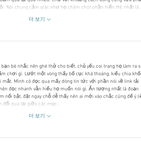
ỏi. Nói chung cảm giác như họ chăm chút phần hiển thị, nhất là
더 보기
bạn bè nhắc nên ghé thử cho biết, chủ yếu coi trang họ làm ra s
 chơi gì. Lướt một vòng thấy bố cục khá thoáng, kiểu chia khối
 mắt. Mình có đọc qua mấy dòng tin tức với phần nói về link tải 
 nên đọc nhanh vẫn hiểu họ muốn nói gì. Ấn tượng nhất là đoạn 
nổi bật, đặt ngay chỗ dễ thấy nên ai mới vào chắc cũng để ý li
 đổi qua lại giữa các mục…
더 보기