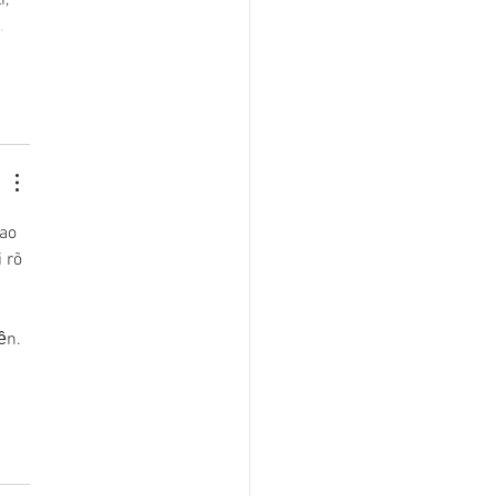
…
ao 
 rõ 
ền. 