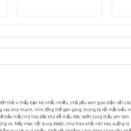
22대 국회 최대 화두 '제10차
22
개헌', 의장 실언 한 방에 완전
'제1
침몰!
몰락
ướt thử vì thấy bạn bè nhắc nhiều, chủ yếu xem giao diện với các
ang vào khá nhanh, nhìn tổng thể gọn gàng, không bị rối mắt kiểu n
về bảo mật/mã hóa đặt khá dễ thấy, đọc lướt cũng thấy yên tâm 
vòng vo. Mấy mục nội dung được chia theo khối nên kéo xuống là 
bấm qua lại quá nhiều. Chữ với khoảng cách dòng cũng vừa phải