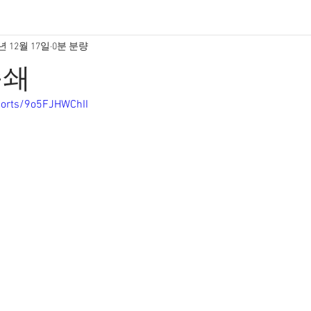
년 12월 17일
0분 분량
족쇄
horts/9o5FJHWChII