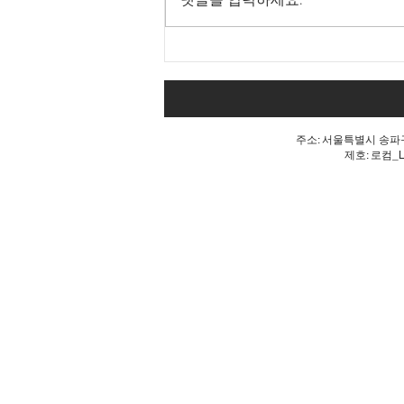
댓글을 입력하세요.
Goodbye 개헌, 단 한마디로
깨진 개헌의 꿈
주소: 서울특별시 송파구 
제호: 로컴_