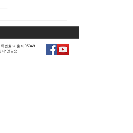
대 국회 최대 아젠다였던
0차 헌법 개정'의 비참한
.
등록번호: 서울 아05349
책임자: 양필승