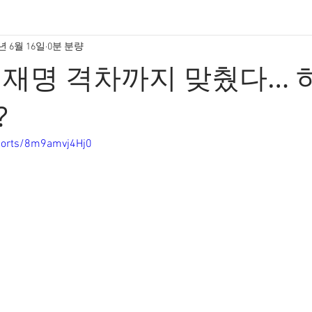
5년 6월 16일
0분 분량
이재명 격차까지 맞췄다… 
?
horts/8m9amvj4Hj0