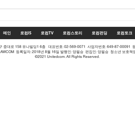
22대 국회 최대 화두 '제10차
22
개헌', 의장 실언 한 방에 완전
'제1
침몰!
몰락
메인
로컴IS
로컴TV
로컴스토리
로컴펀딩
로컴토크
중대로 158 유나빌딩1 6층 대표번호: 02-569-0071 사업자번호: 649-87-00091 
LAWCOM 등록일자: 2018년 8월 16일 발행인: 양필승 편집인: 양필승 청소년 보호
©2021 Unitedcom. All Rights Reserved.