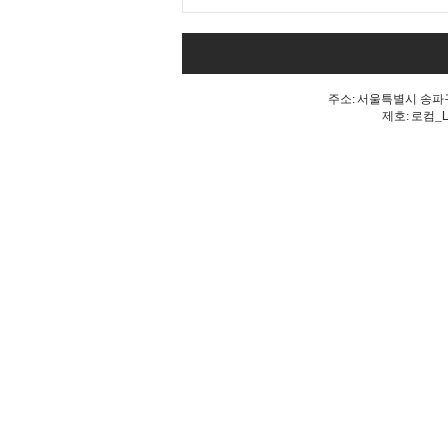
Goodbye 개헌, 단 한마디로
깨진 개헌의 꿈
주소: 서울특별시 송파구 
제호: 로컴_