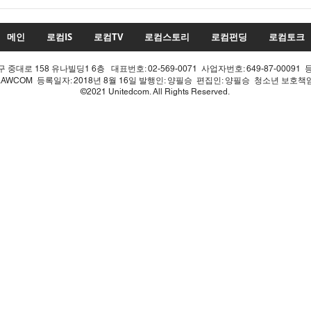
22대 국회 최대 화두 '제10차
22
개헌', 의장 실언 한 방에 완전
'제1
침몰!
몰락
메인
로컴IS
로컴TV
로컴스토리
로컴펀딩
로컴토크
중대로 158 유나빌딩1 6층 대표번호: 02-569-0071 사업자번호: 649-87-00091 
LAWCOM 등록일자: 2018년 8월 16일 발행인: 양필승 편집인: 양필승 청소년 보호
©2021 Unitedcom. All Rights Reserved.