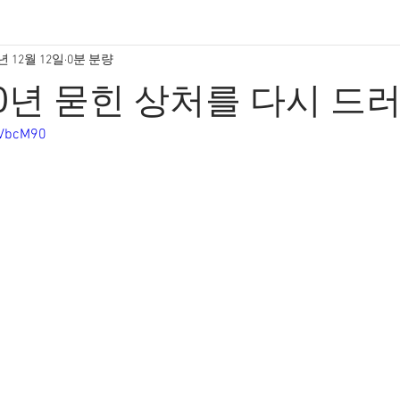
년 12월 12일
0분 분량
0년 묻힌 상처를 다시 드
aVbcM90