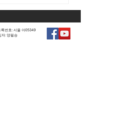
대 국회 최대 아젠다였던
0차 헌법 개정'의 비참한
.
등록번호: 서울 아05349
책임자: 양필승