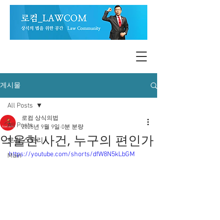
게시물
All Posts
로컴 상식의법
All Posts
2025년 9월 9일
0분 분량
억울한 사건, 누구의 편인가
로컴 스토리
https://youtube.com/shorts/dfW8N5kLbGM
Main