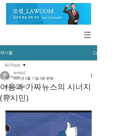
게시물
All Posts
dm8462
All Posts
2021년 8월 11일
0분 분량
어용과 가짜뉴스의 시너지
로컴 스토리
(유시민)
Main