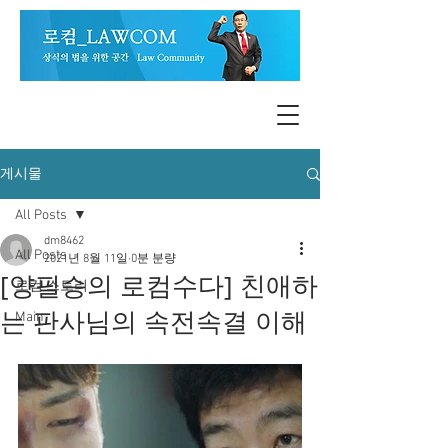
게시물
All Posts
dm8462
All Posts
2021년 8월 11일
0분 분량
[양필승의 로컴수다] 친애하
로컴 스토리
는 판사님의 속전속결 이해
Main