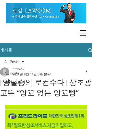
게시물
All Posts
dm8462
All Posts
2021년 8월 11일
0분 분량
[양필승의 로컴수다] 상조광
로컴 스토리
고는 “앙꼬 없는 앙꼬빵”
Main