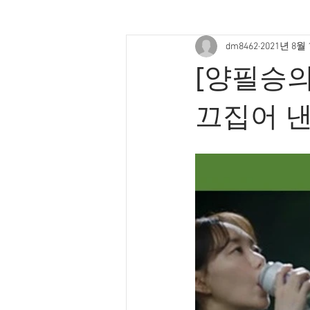
dm8462
2021년 8월
[양필승의
끄집어 