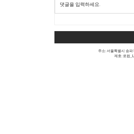
댓글을 입력하세요.
내 표가 도둑맞았다는 분노, 올
공 불꽃!
주소: 서울특별시 송파구 
제호: 로컴_