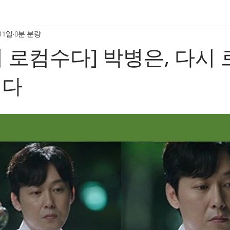
 11일
0분 분량
 로컴수다] 박병은, 다시
낸다