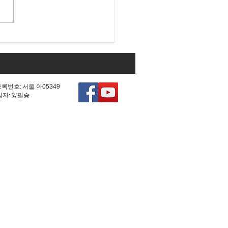
 조작 모의한 선관위!
등록번호: 서울 아05349
책임자: 양필승