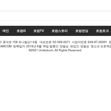
수치
투표율 조작 모의 선관위! 인
적 쇄신으론 어림없다!
메인
로컴IS
로컴TV
로컴스토리
로컴펀딩
로컴토크
중대로 158 유나빌딩1 6층 대표번호: 02-569-0071 사업자번호: 649-87-00091 
LAWCOM 등록일자: 2018년 8월 16일 발행인: 양필승 편집인: 양필승 청소년 보호
©2021 Unitedcom. All Rights Reserved.