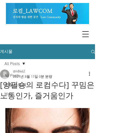
게시물
All Posts
dm8462
All Posts
2021년 8월 11일
0분 분량
[양필승의 로컴수다] 꾸밈은
로컴 스토리
노동인가, 즐거움인가
Main