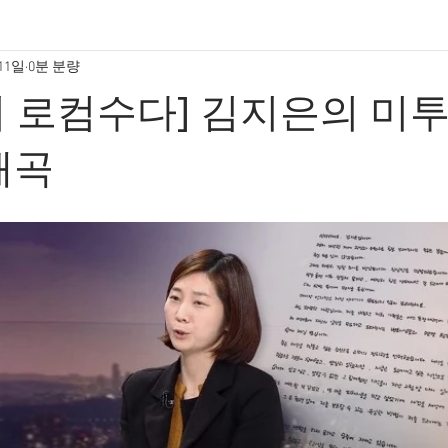
 11일
0분 분량
 로컴수다] 김지은의 미투
왜곡