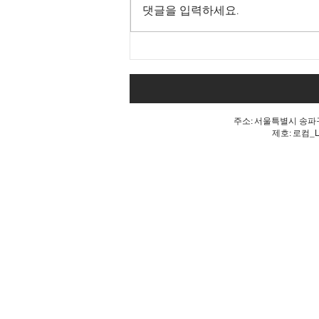
댓글을 입력하세요.
Goodbye 개헌, 단 한마디로
깨진 개헌의 꿈
주소: 서울특별시 송파구 
제호: 로컴_