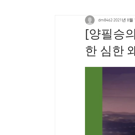
dm8462
2021년 8월
[양필승의
한 심한 