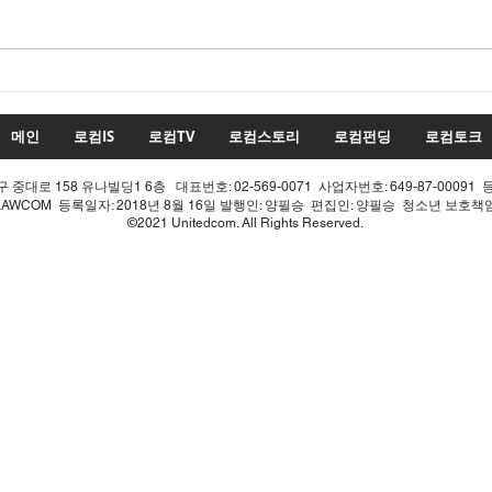
22대 국회 최대 화두 '제10차
22
개헌', 의장 실언 한 방에 완전
'제1
침몰!
몰락
메인
로컴IS
로컴TV
로컴스토리
로컴펀딩
로컴토크
중대로 158 유나빌딩1 6층 대표번호: 02-569-0071 사업자번호: 649-87-00091 
LAWCOM 등록일자: 2018년 8월 16일 발행인: 양필승 편집인: 양필승 청소년 보호
©2021 Unitedcom. All Rights Reserved.