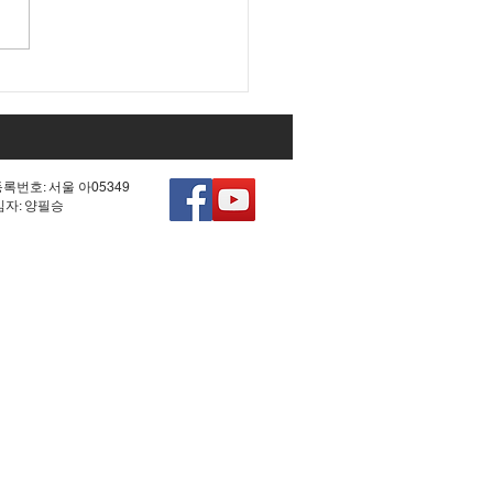
대 국회 최대 아젠다였던
0차 헌법 개정'의 비참한
.
등록번호: 서울 아05349
책임자: 양필승