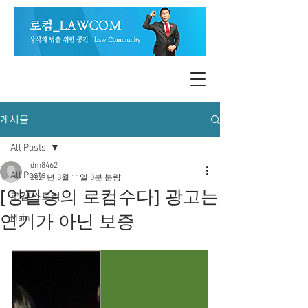
게시물
All Posts
dm8462
All Posts
2021년 8월 11일
0분 분량
[양필승의 로컴수다] 광고는
로컴 스토리
연기가 아닌 보증
Main