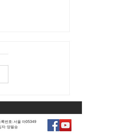
 조작 모의한 선관위!
등록번호: 서울 아05349
책임자: 양필승