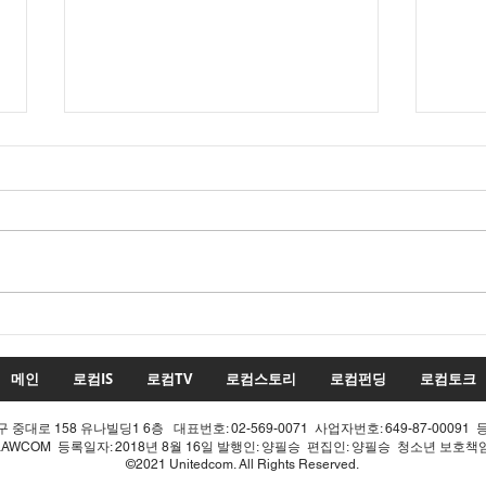
수치
투표율 조작 모의 선관위! 인
적 쇄신으론 어림없다!
메인
로컴IS
로컴TV
로컴스토리
로컴펀딩
로컴토크
중대로 158 유나빌딩1 6층 대표번호: 02-569-0071 사업자번호: 649-87-00091 
LAWCOM 등록일자: 2018년 8월 16일 발행인: 양필승 편집인: 양필승 청소년 보호
©2021 Unitedcom. All Rights Reserved.