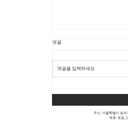
댓글
댓글을 입력하세요.
내 표가 도둑맞았다는 분노, 올
공 불꽃!
주소: 서울특별시 송파구 
제호: 로컴_