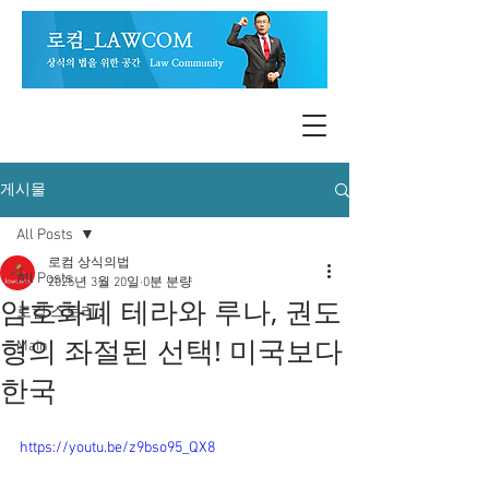
게시물
All Posts
로컴 상식의법
All Posts
2025년 3월 20일
0분 분량
암호화폐 테라와 루나, 권도
로컴 스토리
형의 좌절된 선택! 미국보다
Main
한국
https://youtu.be/z9bso95_QX8