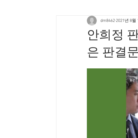
dm8462
2021년 8월
안희정 판
은 판결