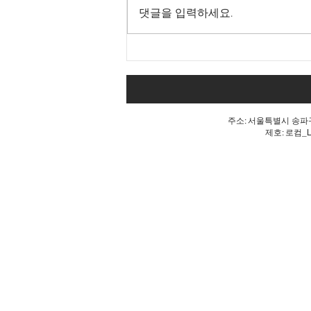
댓글을 입력하세요.
내 표가 도둑맞았다는 분노, 올
공 불꽃!
주소: 서울특별시 송파구 
제호: 로컴_