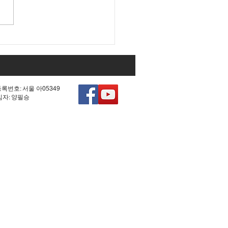
 조작 모의한 선관위!
등록번호: 서울 아05349
책임자: 양필승