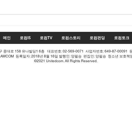
수치
투표율 조작 모의 선관위! 인
적 쇄신으론 어림없다!
메인
로컴IS
로컴TV
로컴스토리
로컴펀딩
로컴토크
중대로 158 유나빌딩1 6층 대표번호: 02-569-0071 사업자번호: 649-87-00091 
LAWCOM 등록일자: 2018년 8월 16일 발행인: 양필승 편집인: 양필승 청소년 보호
©2021 Unitedcom. All Rights Reserved.