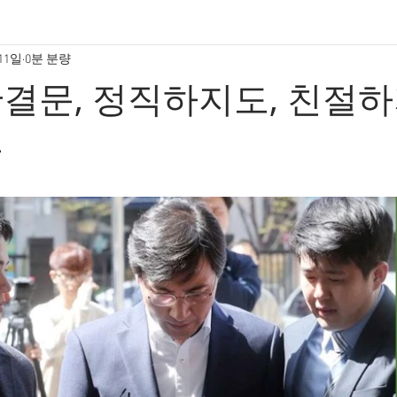
 11일
0분 분량
결문, 정직하지도, 친절하
문