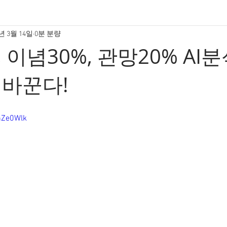
5년 3월 14일
0분 분량
 이념30%, 관망20% AI분
 바꾼다!
nZe0Wlk