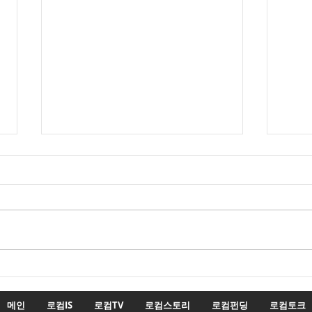
22대 국회 최대 화두 '제10차
22
개헌', 의장 실언 한 방에 완전
'제1
침몰!
몰락
메인
로컴IS
로컴TV
로컴스토리
로컴펀딩
로컴토크