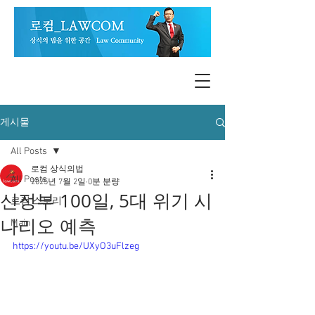
게시물
All Posts
로컴 상식의법
All Posts
2025년 7월 2일
0분 분량
신정부 100일, 5대 위기 시
로컴 스토리
나리오 예측
Main
https://youtu.be/UXyO3uFlzeg