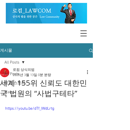
게시물
All Posts
로컴 상식의법
All Posts
2025년 3월 13일
0분 분량
세계 155위 신뢰도 대한민
로컴 스토리
국 법원의 “사법구테타”
Main
https://youtu.be/dTf_IWdLrtg