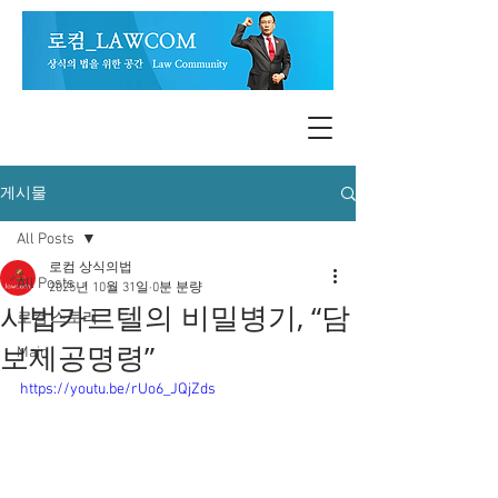
게시물
All Posts
로컴 상식의법
All Posts
2025년 10월 31일
0분 분량
사법카르텔의 비밀병기, “담
로컴 스토리
보제공명령”
Main
https://youtu.be/rUo6_JQjZds