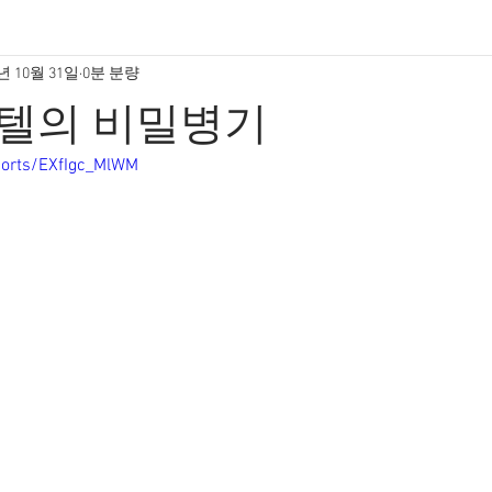
년 10월 31일
0분 분량
텔의 비밀병기
horts/EXfIgc_MlWM