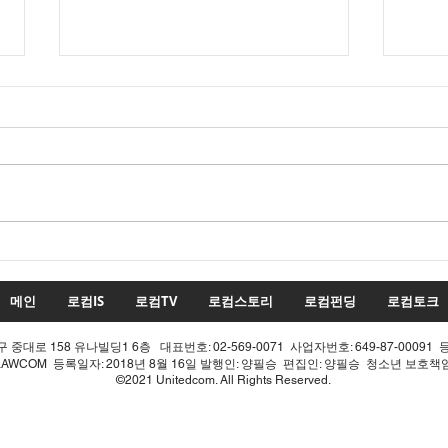
수치
투표율 조작 모의 선관위! 인
적 쇄신으론 어림없다!
메인
로컴IS
로컴TV
로컴스토리
로컴펀딩
로컴토크
중대로 158 유나빌딩1 6층 대표번호: 02-569-0071 사업자번호: 649-87-00091 
LAWCOM 등록일자: 2018년 8월 16일 발행인: 양필승 편집인: 양필승 청소년 보호
©2021 Unitedcom. All Rights Reserved.