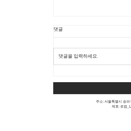
댓글
댓글을 입력하세요.
내 표가 도둑맞았다는 분노, 올
공 불꽃!
주소: 서울특별시 송파구 
제호: 로컴_