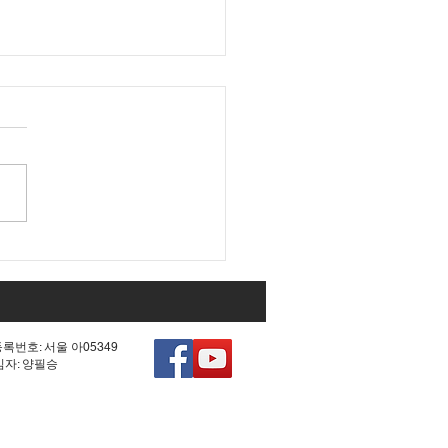
 조작 모의한 선관위!
등록번호: 서울 아05349
책임자: 양필승