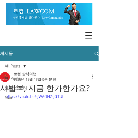
게시물
All Posts
로컴 상식의법
All Posts
2025년 12월 19일
0분 분량
사법부, 지금 한가한가요?
로컴 스토리
https://youtu.be/gWAOHZgGTUI
Main