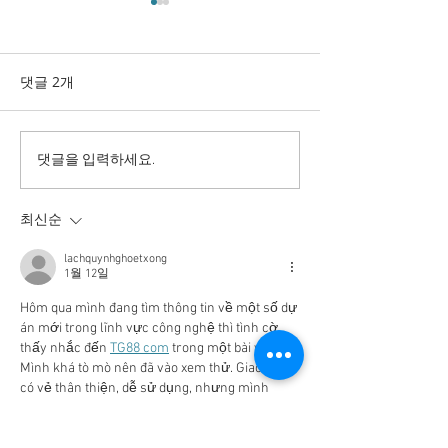
댓글 2개
수치 조작 모의한
투표율 조작 모의 선관위!
댓글을 입력하세요.
인적 쇄신으론 어림없다!
최신순
lachquynhghoetxong
1월 12일
Hôm qua mình đang tìm thông tin về một số dự 
án mới trong lĩnh vực công nghệ thì tình cờ 
thấy nhắc đến 
TG88 com
 trong một bài viết. 
Mình khá tò mò nên đã vào xem thử. Giao diện 
có vẻ thân thiện, dễ sử dụng, nhưng mình 
cảm giác thông tin chưa thật sự phong phú 
như những trang khác mà mình hay ghé 