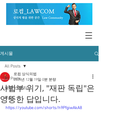
게시물
All Posts
로컴 상식의법
All Posts
2025년 12월 19일
0분 분량
사법부 위기, "재판 독립"은
로컴 스토리
엉뚱한 답입니다.
Main
https://youtube.com/shorts/h9PfgiwAkA8