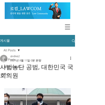
게시물
All Posts
dm8462
All Posts
2021년 8월 11일
0분 분량
사법농단 공범, 대한민국 국
로컴 스토리
회의원
Main