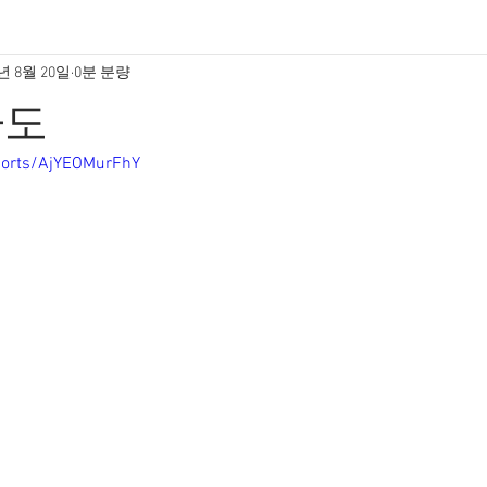
5년 8월 20일
0분 분량
파도
horts/AjYEOMurFhY