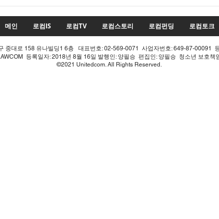
22대 국회 최대 화두 '제10차
22
개헌', 의장 실언 한 방에 완전
'제1
침몰!
몰락
메인
로컴IS
로컴TV
로컴스토리
로컴펀딩
로컴토크
중대로 158 유나빌딩1 6층 대표번호: 02-569-0071 사업자번호: 649-87-00091 
LAWCOM 등록일자: 2018년 8월 16일 발행인: 양필승 편집인: 양필승 청소년 보호
©2021 Unitedcom. All Rights Reserved.