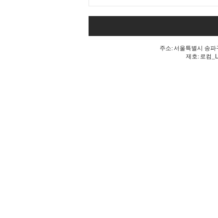
Goodbye 개헌, 단 한마디로
깨진 개헌의 꿈
주소: 서울특별시 송파구 
제호: 로컴_