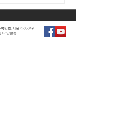
대 국회 최대 아젠다였던
0차 헌법 개정'의 비참한
.
등록번호: 서울 아05349
책임자: 양필승