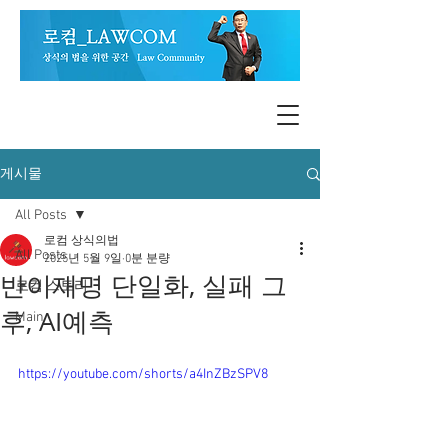
게시물
All Posts
로컴 상식의법
All Posts
2025년 5월 9일
0분 분량
반이재명 단일화, 실패 그
로컴 스토리
후, AI예측
Main
https://youtube.com/shorts/a4InZBzSPV8