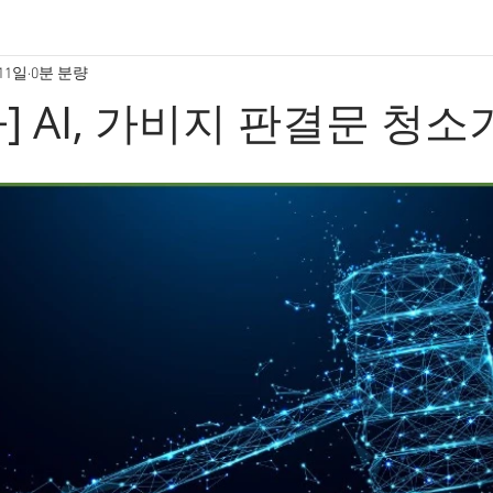
 11일
0분 분량
] AI, 가비지 판결문 청소