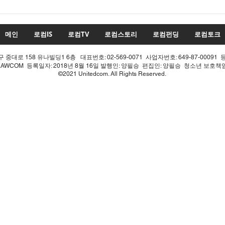
투표율 조작 모의 선관위! 인
적 쇄신으론 어림없다!
메인
로컴IS
로컴TV
로컴스토리
로컴펀딩
로컴토크
중대로 158 유나빌딩1 6층 대표번호: 02-569-0071 사업자번호: 649-87-00091 
LAWCOM 등록일자: 2018년 8월 16일 발행인: 양필승 편집인: 양필승 청소년 보호
©2021 Unitedcom. All Rights Reserved.