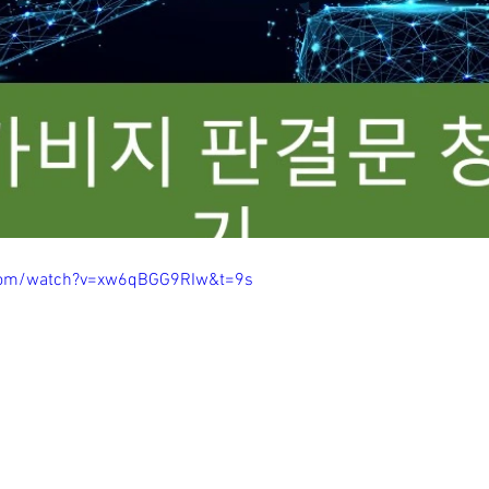
com/watch?v=xw6qBGG9RIw&t=9s