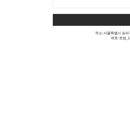
내 표가 도둑맞았다는 분노, 올
공 불꽃!
주소: 서울특별시 송파구 
제호: 로컴_