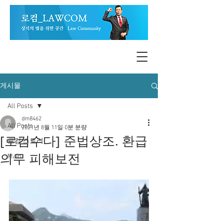
게시물
All Posts
dm8462
All Posts
2021년 8월 11일
0분 분량
[로컴수다] 준법상조. 환급
로컴 스토리
의무 피해보전
Main