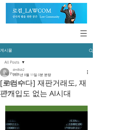
게시물
All Posts
dm8462
All Posts
2021년 8월 11일
0분 분량
[로컴수다] 재판거래도, 재
로컴 스토리
판개입도 없는 AI시대
Main