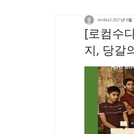
dm8462
2021년 8월
[로컴수다
지, 당갈의