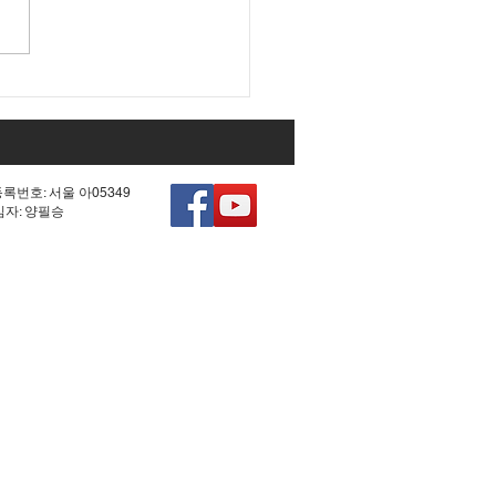
 조작 모의한 선관위!
등록번호: 서울 아05349
책임자: 양필승