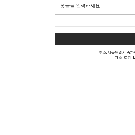
댓글을 입력하세요.
내 표가 도둑맞았다는 분노, 올
공 불꽃!
주소: 서울특별시 송파구 
제호: 로컴_