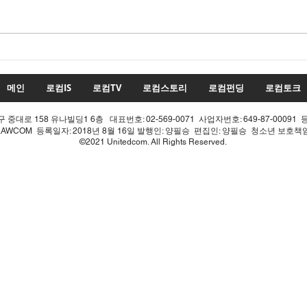
수치
투표율 조작 모의 선관위! 인
적 쇄신으론 어림없다!
메인
로컴IS
로컴TV
로컴스토리
로컴펀딩
로컴토크
중대로 158 유나빌딩1 6층 대표번호: 02-569-0071 사업자번호: 649-87-00091 
LAWCOM 등록일자: 2018년 8월 16일 발행인: 양필승 편집인: 양필승 청소년 보호
©2021 Unitedcom. All Rights Reserved.