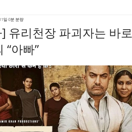
 11일
0분 분량
] 유리천장 파괴자는 바로
 “아빠”