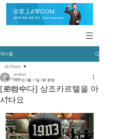
게시물
All Posts
dm8462
All Posts
2021년 8월 11일
0분 분량
[로컴수다] 상조카르텔을 아
로컴 스토리
시나요
Main