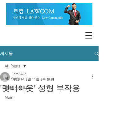
게시물
All Posts
dm8462
All Posts
2021년 8월 11일
6분 분량
'렛미아웃' 성형 부작용
로컴 스토리
Main