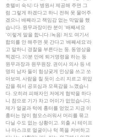
호텔비 숙식) 다 병원서 제공해 주면 그
럼 그렇게 하겠다고 하니 전혀 못 물어주
겠으니 배째라고 책임감 없는 막말을 했
습니다. 원무과장이란 분이 "배째세요 
"이렇게 말을 합니다.(녹음) 저도 여기서 
합의를 안 해주면 못 간다고 ‘배째세요‘라
고 말하니 경찰을 부른다는 둥, 동영상을 
찍겠다, 20분 만에 퇴거명령을 하는 둥 
원무과장과 원무원장, 권이사 의사 등 네 
명의 남자 둘이 험상궂게 인상을 쓰고 쏘
아보며, 사람을 칠 듯이 소리 지르고 위압
감을 줘서 공포심과 모욕감을 느꼈습니
다. 오히려 피해자인 저에게 협박을 하다
니 참으로 기가 차고 어이가 없었습니다. 
제가 얼굴과 턱에 흉터를 얻었고 지금 이 
흉터는 많이 혐오스러워서 머리를 묶고 
다닐 수도 없는 상황이고. 외출 시 테이프
나 마스크로 얼굴이나 턱 쪽을 커버하고 