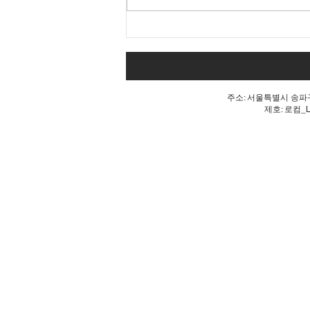
Goodbye 개헌, 단 한마디로
깨진 개헌의 꿈
주소: 서울특별시 송파구 
제호: 로컴_