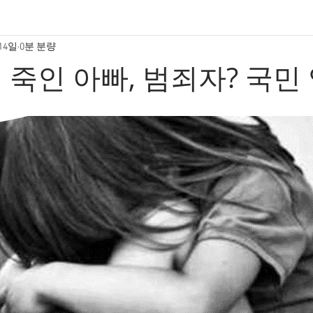
 14일
0분 분량
 죽인 아빠, 범죄자? 국민