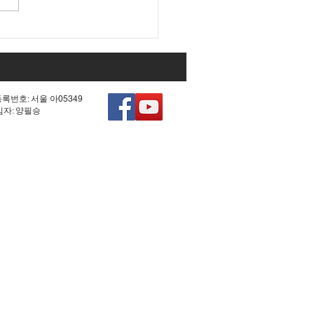
대 국회 최대 아젠다였던
0차 헌법 개정'의 비참한
.
등록번호: 서울 아05349
책임자: 양필승