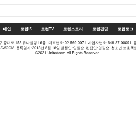
22대 국회 최대 화두 '제10차
22
개헌', 의장 실언 한 방에 완전
'제1
침몰!
몰락
메인
로컴IS
로컴TV
로컴스토리
로컴펀딩
로컴토크
중대로 158 유나빌딩1 6층 대표번호: 02-569-0071 사업자번호: 649-87-00091 
LAWCOM 등록일자: 2018년 8월 16일 발행인: 양필승 편집인: 양필승 청소년 보호
©2021 Unitedcom. All Rights Reserved.