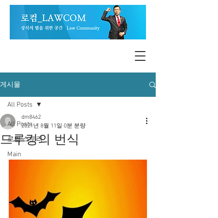
게시물
All Posts
dm8462
All Posts
2021년 8월 11일
0분 분량
드루킹의 번식
로컴 스토리
Main