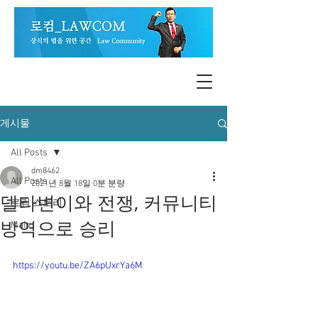
게시물
All Posts
dm8462
All Posts
2021년 8월 18일
0분 분량
델타변이와 전쟁, 커뮤니티
로컴 스토리
방역으로 승리
Main
https://youtu.be/ZA6pUxrYa6M