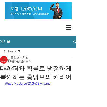
게시물
All Posts
로컴 상식의법
All Posts
7월 9일
0분 분량
데이터와 확률로 냉정하게
로컴 스토리
복기하는 홍명보의 커리어
Main
https://youtu.be/2NG40Bwnwmg