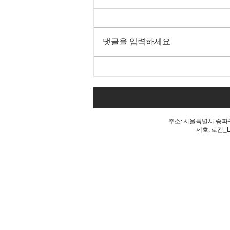
댓글을 입력하세요.
내 표가 도둑맞았다는 분노, 올
공 불꽃!
주소: 서울특별시 송파구 
제호: 로컴_