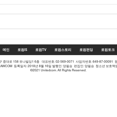
수치
투표율 조작 모의 선관위! 인
적 쇄신으론 어림없다!
메인
로컴IS
로컴TV
로컴스토리
로컴펀딩
로컴토크
중대로 158 유나빌딩1 6층 대표번호: 02-569-0071 사업자번호: 649-87-00091 
LAWCOM 등록일자: 2018년 8월 16일 발행인: 양필승 편집인: 양필승 청소년 보호
©2021 Unitedcom. All Rights Reserved.