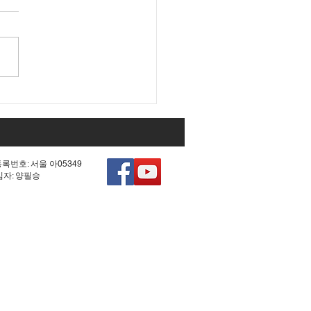
 조작 모의한 선관위!
등록번호: 서울 아05349
책임자: 양필승