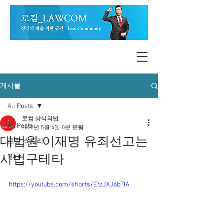
게시물
All Posts
로컴 상식의법
All Posts
2025년 5월 4일
0분 분량
대법원 이재명 유죄선고는
로컴 스토리
사법구테타
Main
https://youtube.com/shorts/EfzJXJ6bTIA