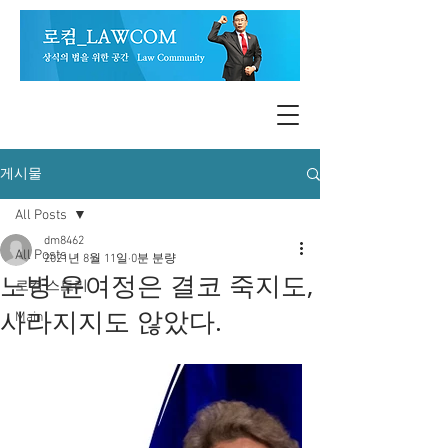
게시물
All Posts
dm8462
All Posts
2021년 8월 11일
0분 분량
노병 윤여정은 결코 죽지도,
로컴 스토리
사라지지도 않았다.
Main