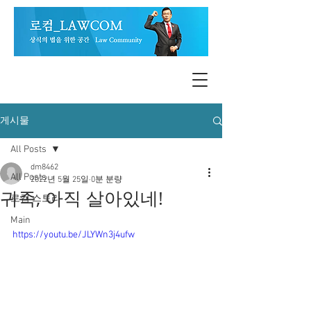
게시물
All Posts
dm8462
All Posts
2022년 5월 25일
0분 분량
귀족, 아직 살아있네!
로컴 스토리
Main
https://youtu.be/JLYWn3j4ufw