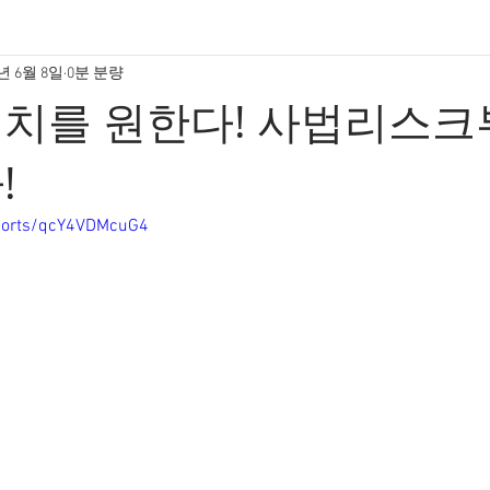
5년 6월 8일
0분 분량
협치를 원한다! 사법리스크
!
shorts/qcY4VDMcuG4