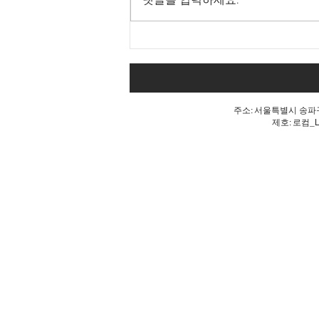
댓글을 입력하세요.
내 표가 도둑맞았다는 분노, 올
공 불꽃!
주소: 서울특별시 송파구 
제호: 로컴_