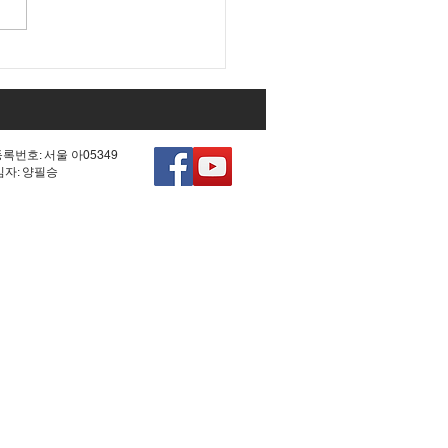
 조작 모의한 선관위!
등록번호: 서울 아05349
책임자: 양필승