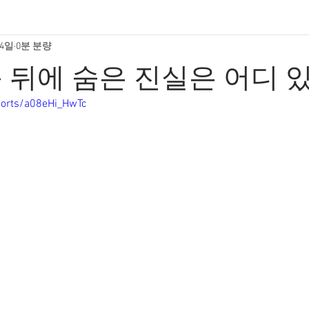
14일
0분 분량
 뒤에 숨은 진실은 어디 
horts/a08eHi_HwTc