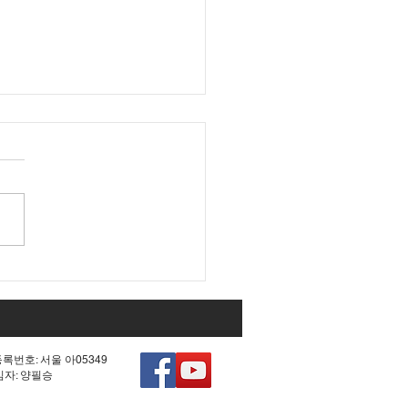
 조작 모의한 선관위!
등록번호: 서울 아05349
책임자: 양필승