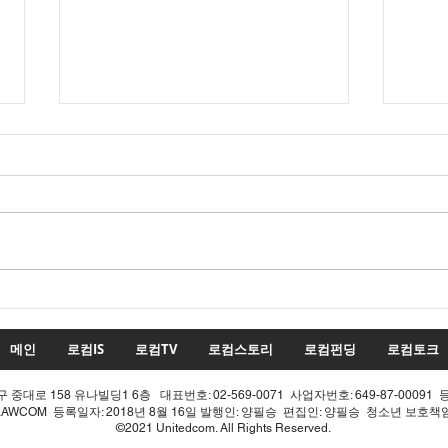
수치
투표율 조작 모의 선관위! 인
적 쇄신으론 어림없다!
메인
로컴IS
로컴TV
로컴스토리
로컴펀딩
로컴토크
중대로 158 유나빌딩1 6층 대표번호: 02-569-0071 사업자번호: 649-87-00091 
LAWCOM 등록일자: 2018년 8월 16일 발행인: 양필승 편집인: 양필승 청소년 보호
©2021 Unitedcom. All Rights Reserved.