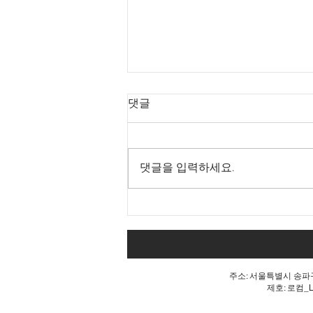
댓글
댓글을 입력하세요.
내 표가 도둑맞았다는 분노, 올
공 불꽃!
주소: 서울특별시 송파구 
제호: 로컴_